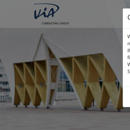
W
n
I
f
W
S