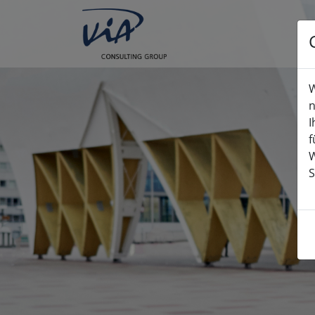
W
n
I
f
W
S