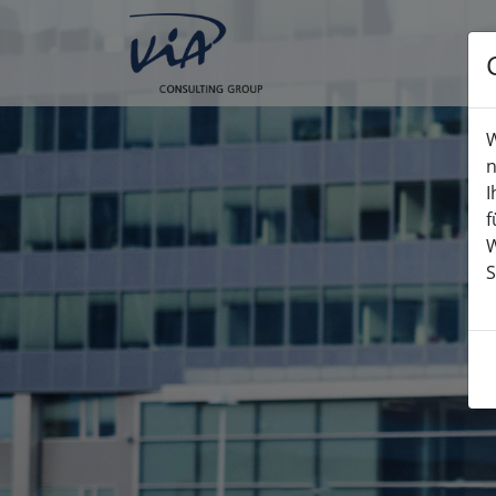
W
n
I
f
W
S